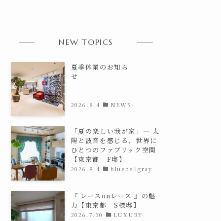
NEW TOPICS
夏季休業のお知ら
せ
2026.8.4
NEWS
「夏の楽しい我が家」— 太
陽と波音を感じる、世界に
ひとつのファブリック空間
【東京都 F邸】
2026.8.4
bluebellgray
『 レースonレース 』の魅
力【東京都 S様邸】
2026.7.30
LUXURY